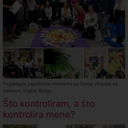
Pogledajte zajedničke momente sa Sensa vikenda na
zelenom Vuglec Bregu
Što kontroliram, a što
kontrolira mene?