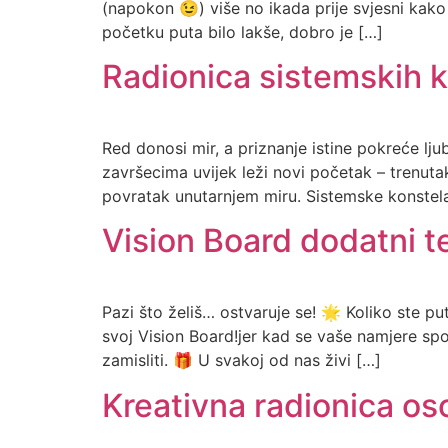
(napokon 😉) više no ikada prije svjesni kak
početku puta bilo lakše, dobro je […]
Radionica sistemskih k
Red donosi mir, a priznanje istine pokreće l
završecima uvijek leži novi početak – trenutak
povratak unutarnjem miru. Sistemske konstela
Vision Board dodatni te
Pazi što želiš… ostvaruje se! 🌟 Koliko ste pu
svoj Vision Board!jer kad se vaše namjere sp
zamisliti. 🎁 U svakoj od nas živi […]
Kreativna radionica os