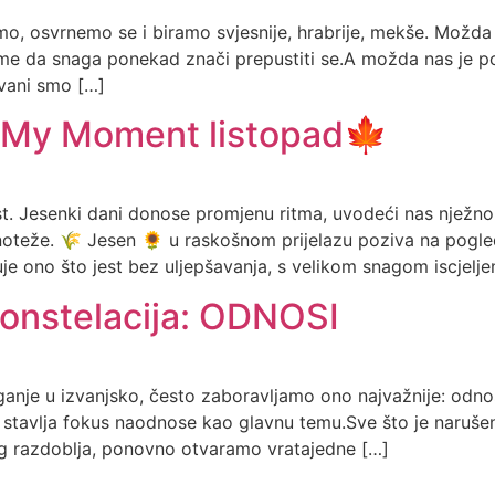
o, osvrnemo se i biramo svjesnije, hrabrije, mekše. Možda 
 tome da snaga ponekad znači prepustiti se.A možda nas je 
zvani smo […]
a My Moment listopad🍁
t. Jesenki dani donose promjenu ritma, uvodeći nas nježno 
avnoteže. 🌾 Jesen 🌻 u raskošnom prijelazu poziva na pogl
 ono što jest bez uljepšavanja, s velikom snagom iscjeljen
konstelacija: ODNOSI
ganje u izvanjsko, često zaboravljamo ono najvažnije: odn
 stavlja fokus naodnose kao glavnu temu.Sve što je narušeno
og razdoblja, ponovno otvaramo vratajedne […]