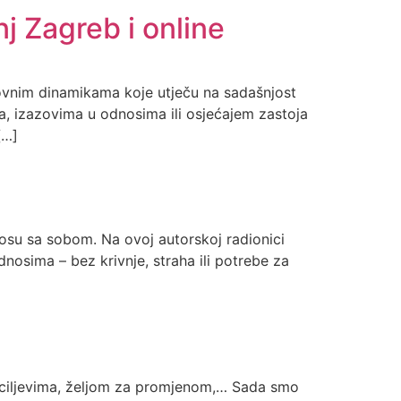
nj Zagreb i online
lovnim dinamika­ma koje utječu na sadašnjost
, izazovima u odnosima ili osjećajem zastoja
[…]
osu sa sobom. Na ovoj autorskoj radionici
dnosima – bez krivnje, straha ili potrebe za
 ciljevima, željom za promjenom,… Sada smo