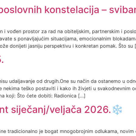
 poslovnih konstelacija – sviba
n i vođen prostor za rad na obiteljskim, partnerskim i pos
avate s ponavljajućim situacijama, emocionalnim blokadama
že donijeti jasniju perspektivu i konkretan pomak. Što su 
.
nisu udaljavanje od drugih.One su način da ostanemo u odn
je nekima teško postaviti i kako ih živjeti u svakodnevnim o
 koji: Što ćete dobiti: Radionica […]
t siječanj/veljača 2026.❄️
dine tradicionalno je bogat mnogobrojnim odlukama, novim