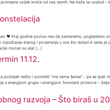
o promjena uvijek kreće od nas samih. Ne kaže se uzalud – 
onstelacija
jubav ♥️ Kraj godine poziva nas da zastanemo, pogledamo u
 otpuštanja starog i povjerenja u sve što dolazi.A sada je 
cije moćan su alat […]
rmin 11.12.
ta poželjeli nešto i pomislili “ma nema šanse”… pa se ipak ma
oje s energijom grupe i sinergijom 1moment prostora – žel
obnog razvoja – Što biraš u 2