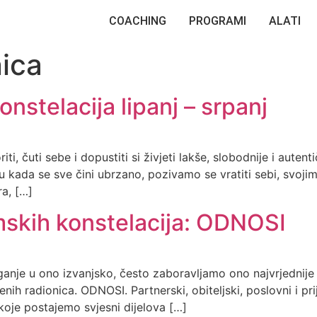
COACHING
PROGRAMI
ALATI
ica
nstelacija lipanj – srpanj
i, čuti sebe i dopustiti si živjeti lakše, slobodnije i autentič
u kada se sve čini ubrzano, pozivamo se vratiti sebi, svoji
a, […]
mskih konstelacija: ODNOSI
ganje u ono izvanjsko, često zaboravljamo ono najvrjednij
h radionica. ODNOSI. Partnerski, obiteljski, poslovni i prij
 koje postajemo svjesni dijelova […]