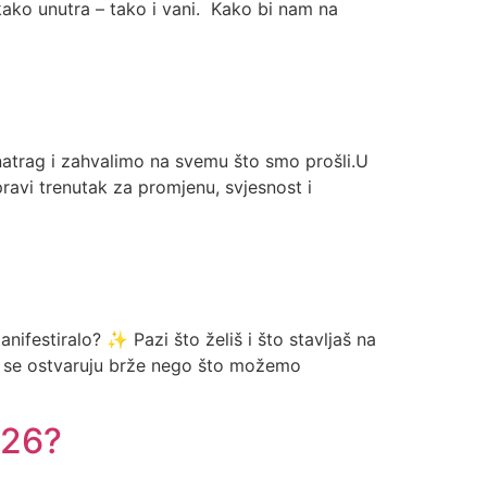
kako unutra – tako i vani. Kako bi nam na
natrag i zahvalimo na svemu što smo prošli.U
pravi trenutak za promjenu, svjesnost i
nifestiralo? ✨ Pazi što želiš i što stavljaš na
je se ostvaruju brže nego što možemo
026?