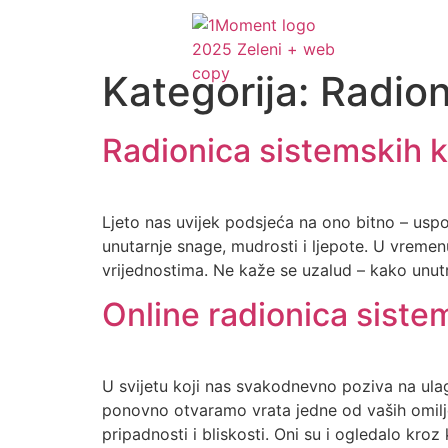
Kategorija:
Radion
Radionica sistemskih ko
Ljeto nas uvijek podsjeća na ono bitno – usporit
unutarnje snage, mudrosti i ljepote. U vremen
vrijednostima. Ne kaže se uzalud – kako unutr
Online radionica siste
U svijetu koji nas svakodnevno poziva na ula
ponovno otvaramo vrata jedne od vaših omiljeni
pripadnosti i bliskosti. Oni su i ogledalo kroz