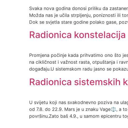
Svaka nova godina donosi priliku da zastanem
Možda nas je učila strpljenju, poniznosti ili
Dok se svjetla stare godine polako gase, po
Radionica konstelacij
Promjena počinje kada prihvatimo ono što jes
na cikličnost i važnost rasta, otpuštanja i r
događaju.U sistemskom radu jasno se pokazuje
Radionica sistemskih 
U svijetu koji nas svakodnevno poziva na ula
od 7.8. do 22.9. Mars je u znaku Vage⚖️, a to
površinu.Zato baš 4.9., u samom epicentru t