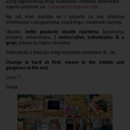
Zbog ograničenog broja sudionika i interesa, rezervirate
mjesto prijavom na:
1moment.hr@gmail.com
.
Na isti mail možete se i prijaviti za sve dodatne
informacije o programima, coachingu i osobnom razvoju.
Ukoliko
želite postaviti vlastiti rad/temu (
poslovnu,
privatnu, zdravstvenu,…
) online/uživo, individualno ili u
grupi
,
prijave
su trajno otvorene.
Dobrodošli u kreaciju svog momenta promjene 🦋, jer…
Change is hard at first, messy in the middle and
gorgeous at the end.
Love 🤍,
Sonja