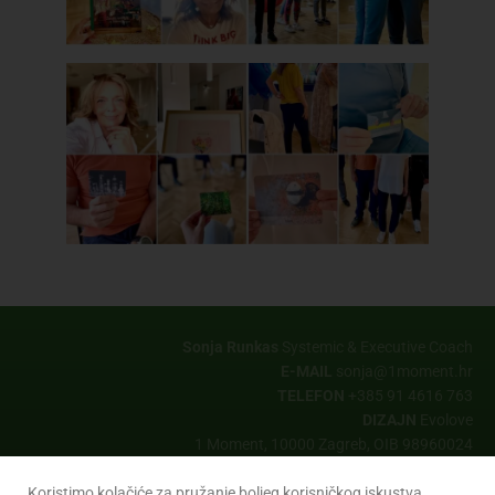
Sonja Runkas
Systemic & Executive Coach
E-MAIL
sonja@1moment.hr
TELEFON
+385 91 4616 763
DIZAJN
Evolove
1 Moment, 10000 Zagreb, OIB 98960024
Copyrights © 2026 All Rights Reserved by 1 Moment
Koristimo kolačiće za pružanje boljeg korisničkog iskustva.