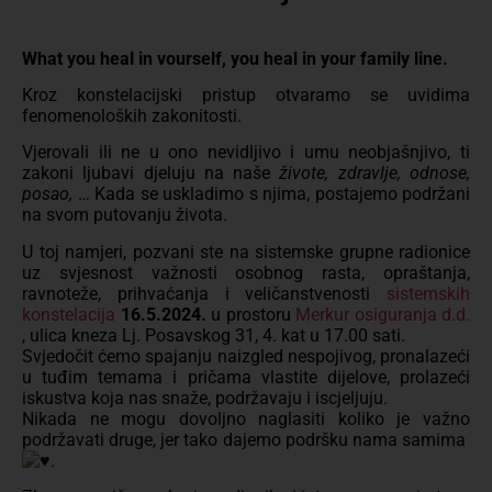
What you heal in vourself, you heal in your family line.
Kroz konstelacijski pristup otvaramo se uvidima
fenomenoloških zakonitosti.
Vjerovali ili ne u ono nevidljivo i umu neobjašnjivo, ti
zakoni ljubavi djeluju na naše
živote, zdravlje, odnose,
posao,
… Kada se uskladimo s njima, postajemo podržani
na svom putovanju života.
U toj namjeri, pozvani ste na sistemske grupne radionice
uz svjesnost važnosti osobnog rasta, opraštanja,
ravnoteže, prihvaćanja i veličanstvenosti
sistemskih
konstelacija
16.5.2024.
u prostoru
Merkur osiguranja d.d.
, ulica kneza Lj. Posavskog 31, 4. kat u 17.00 sati.
Svjedočit ćemo spajanju naizgled nespojivog, pronalazeći
u tuđim temama i pričama vlastite dijelove, prolazeći
iskustva koja nas snaže, podržavaju i iscjeljuju.
Nikada ne mogu dovoljno naglasiti koliko je važno
podržavati druge, jer tako dajemo podršku nama samima
.