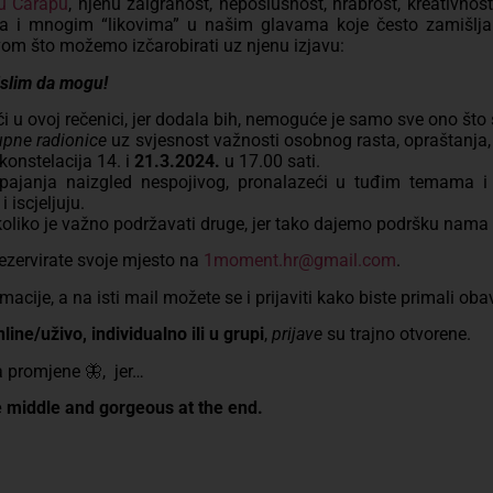
u Čarapu
, njenu zaigranost, neposlušnost, hrabrost, kreativnost, 
 i mnogim “likovima” u našim glavama koje često zamišljamo
om što možemo izčarobirati uz njenu izjavu:
islim da mogu!
 u ovoj rečenici, jer dodala bih, nemoguće je samo sve ono što s
upne radionice
uz svjesnost važnosti osobnog rasta, opraštanja, 
konstelacija
14. i
21.3.2024.
u 17.00 sati.
ajanja naizgled nespojivog, pronalazeći u tuđim temama i pr
 iscjeljuju.
koliko je važno podržavati druge, jer tako dajemo podršku na
ezervirate svoje mjesto na
1moment.hr@gmail.com
.
rmacije, a na isti mail možete se i prijaviti kako biste primali ob
online/uživo, individualno ili u grupi
,
prijave
su trajno otvorene.
 promjene 🦋, jer…
he middle and gorgeous at the end.