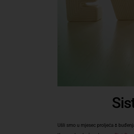
Sis
Ušli smo u mjesec proljeća🌷buđenja 