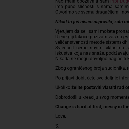
Kao mala obožavala sam
Pipi Dug
ima puno sličnosti s nama samima
Otvorimo se svemu drugačijem i nov
Nikad to još nisam napravila, zato m
Vjerujem da se i sami možete pronaći
U energiji lakoće pozivam vas na
gr
veličanstvenosti metode sistemskih 
Svjedočit ćemo novim ciklusima sp
iskustva koja nas snaže, podržavaju i
Nikada ne mogu dovoljno naglasiti 
Zbog ograničenog broja sudionika, r
Po prijavi dobit ćete sve daljnje info
Ukoliko
želite postaviti vlastiti rad 
Dobrodošli u kreaciju svog momenta
Change is hard at first, messy in t
Love,
S.