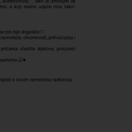
autentičnost, .. Iako je izmišljen lik
, a koji realno uopće nisu takvi.
e još nije dogodilo🤍.
ravnoteže, otvorenosti, prihvaćanja i
ičama vlastite dijelove, prolazeći
ma samima
.
avijesti o novim terminima radionica.