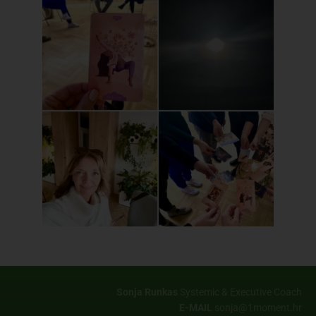
Sonja Runkas
Systemic & Executive Coach
E-MAIL
sonja@1moment.hr