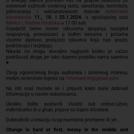
U energiji lakoće pozivam vas na grupne radionice uz
svjesnost važnosti osobnog rasta, opraštanja, ravnoteže,
prihvaćanja i veličanstvenosti metode
sistemskih
konstelacija
11., 18. i 25.1.2024.
u opuštajućoj oazi
Merkur Lifestyle Hrvatska
u 17.00 sati.
Svjedočit ćemo novim ciklusima spajanja naizgled
nespojivog, pronalazeći u tuđim temama i pričama
vlastite dijelove, prolazeći iskustva koja nas snaže,
podržavaju i iscjeljuju.
Nikada ne mogu dovoljno naglasiti koliko je važno
podržavati druge, jer tako dajemo podršku nama samima
♥️.
Zbog ograničenog broja sudionika i iznimnog interesa,
molim rezervirate mjesto na
1moment.hr@gmail.com
.
Na isti mail možete se i prijaviti kako biste dobivali
informacije o novim radionicama.
Ukoliko želite postaviti vlastiti rad online/uživo,
individualno ili u grupi, prijave su trajno otvorene.
Dobrodošli u kreaciju svog momenta promjene 🦋 jer…
Change is hard at first, messy in the middle and