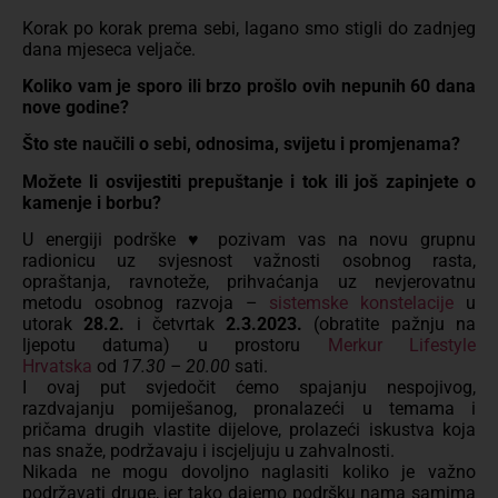
Korak po korak prema sebi, lagano smo stigli do zadnjeg
dana mjeseca veljače.
Koliko vam je sporo ili brzo prošlo ovih nepunih 60 dana
nove godine?
Što ste naučili o sebi, odnosima, svijetu i promjenama?
Možete li osvijestiti prepuštanje i tok ili još zapinjete o
kamenje i borbu?
U energiji podrške ♥️ pozivam vas na novu grupnu
radionicu uz svjesnost važnosti osobnog rasta,
opraštanja, ravnoteže, prihvaćanja uz nevjerovatnu
metodu osobnog razvoja –
sistemske konstelacije
u
utorak
28.2.
i četvrtak
2.3.2023.
(obratite pažnju na
ljepotu datuma) u prostoru
Merkur Lifestyle
Hrvatska
od
17.30 – 20.00
sati.
I ovaj put svjedočit ćemo spajanju nespojivog,
razdvajanju pomiješanog, pronalazeći u temama i
pričama drugih vlastite dijelove, prolazeći iskustva koja
nas snaže, podržavaju i iscjeljuju u zahvalnosti.
Nikada ne mogu dovoljno naglasiti koliko je važno
podržavati druge, jer tako dajemo podršku nama samima