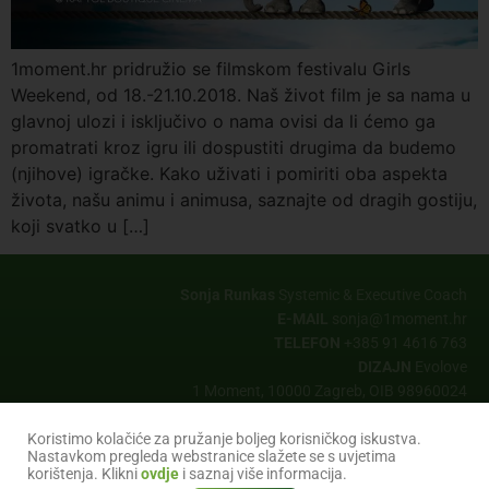
1moment.hr pridružio se filmskom festivalu Girls
Weekend, od 18.-21.10.2018. Naš život film je sa nama u
glavnoj ulozi i isključivo o nama ovisi da li ćemo ga
promatrati kroz igru ili dospustiti drugima da budemo
(njihove) igračke. Kako uživati i pomiriti oba aspekta
života, našu animu i animusa, saznajte od dragih gostiju,
koji svatko u […]
Sonja Runkas
Systemic & Executive Coach
E-MAIL
sonja@1moment.hr
TELEFON
+385 91 4616 763
DIZAJN
Evolove
1 Moment, 10000 Zagreb, OIB 98960024
Copyrights © 2026 All Rights Reserved by 1 Moment
Koristimo kolačiće za pružanje boljeg korisničkog iskustva.
Nastavkom pregleda webstranice slažete se s uvjetima
korištenja. Klikni
ovdje
i saznaj više informacija.